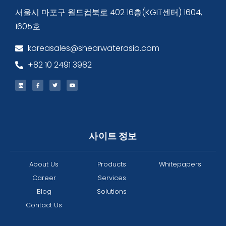
서울시 마포구 월드컵북로 402 16층(KGIT센터) 1604,
1605호
koreasales@shearwaterasia.com
+82 10 2491 3982
사이트 정보
About Us
Products
Whitepapers
Career
Services
Blog
Solutions
Contact Us