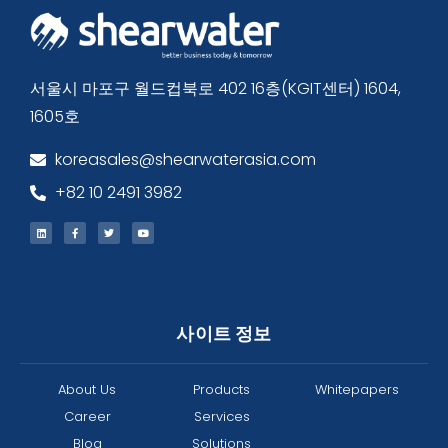
서울시 마포구 월드컵북로 402 16층(KGIT센터) 1604,
1605호
koreasales@shearwaterasia.com
+82 10 2491 3982
사이트 정보
About Us
Products
Whitepapers
Career
Services
Blog
Solutions