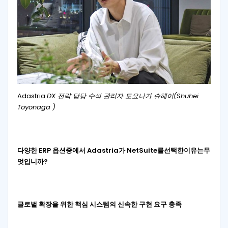
Adastria
DX 전략 담당 수석 관리자 도요나가 슈헤이(Shuhei
Toyonaga )
다양한
ERP
옵션
중에서
Adastria
가
NetSuite
를
선택한
이유는
무
엇입니까
?
글로벌 확장을 위한 핵심 시스템의 신속한 구현 요구 충족